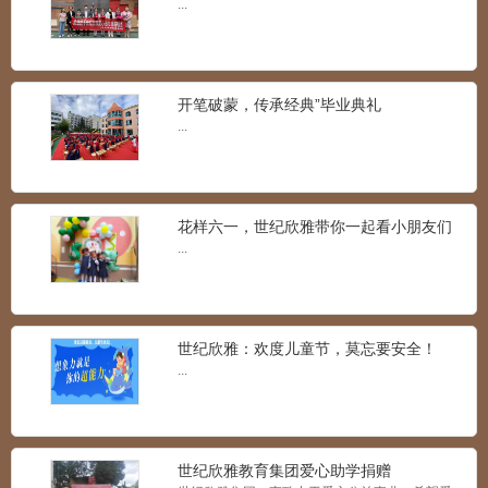
满校园
...
开笔破蒙，传承经典”毕业典礼
...
世纪欣雅孝德礼仪课程展示
花样六一，世纪欣雅带你一起看小朋友们
...
的精彩儿童节！
...
世纪欣雅：欢度儿童节，莫忘要安全！
什么是IC课程？世纪欣雅携手北京安科纳
...
儿童之家助你一起来学
...
世纪欣雅教育集团爱心助学捐赠