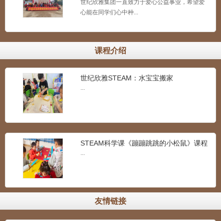
世纪欣雅集团一直致力于爱心公益事业，希望爱
世纪欣雅STEAM：耳朵奇遇记
心能在同学们心中种...
...
课程介绍
世纪欣雅STEAM：水宝宝搬家
...
STEAM科学课《蹦蹦跳跳的小松鼠》课程
展示
...
友情链接
点墨巧手绘乾坤：世纪欣雅孝德礼仪幼儿
书法
...