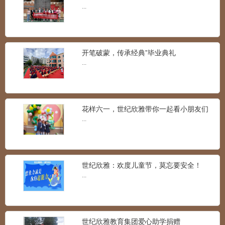
满校园
...
世纪欣雅孝德礼仪课程展示
...
开笔破蒙，传承经典”毕业典礼
...
什么是IC课程？世纪欣雅携手北京安科纳
儿童之家助你一起来学
...
花样六一，世纪欣雅带你一起看小朋友们
的精彩儿童节！
...
世纪欣雅STEAM：耳朵奇遇记
...
世纪欣雅：欢度儿童节，莫忘要安全！
...
世纪欣雅STEAM：水宝宝搬家
世纪欣雅教育集团爱心助学捐赠
...