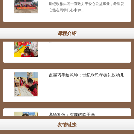
世纪欣雅集团一直致力于爱心公益事业，希望爱
心能在同学们心中种...
STEAM科学课《蹦蹦跳跳的小松鼠》课程
课程介绍
展示
...
点墨巧手绘乾坤：世纪欣雅孝德礼仪幼儿
书法
...
孝德礼仪：有趣的吹墨画
...
友情链接