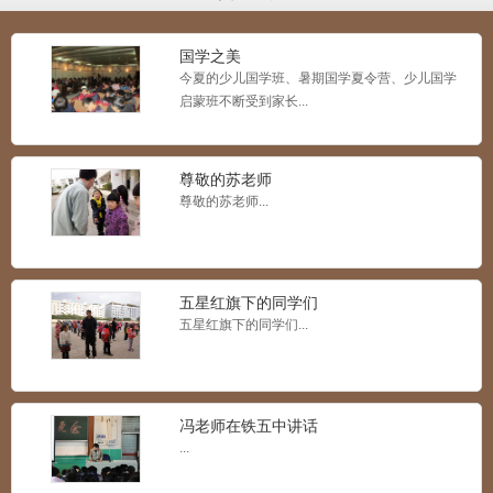
国学之美
今夏的少儿国学班、暑期国学夏令营、少儿国学
启蒙班不断受到家长...
世纪欣雅孝德礼仪课程展示
...
尊敬的苏老师
尊敬的苏老师...
什么是IC课程？世纪欣雅携手北京安科纳
五星红旗下的同学们
儿童之家助你一起来学
...
五星红旗下的同学们...
冯老师在铁五中讲话
世纪欣雅STEAM：耳朵奇遇记
...
...