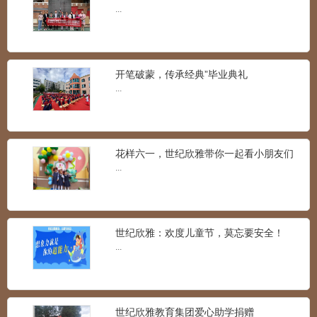
满校园
...
孝德礼仪：有趣的吹墨画
...
开笔破蒙，传承经典”毕业典礼
...
“诗书传家远 礼乐济世长”世纪欣雅主持人
培训
...
花样六一，世纪欣雅带你一起看小朋友们
的精彩儿童节！
...
世纪欣雅：安科纳儿童之家IC教室6大区域
...
世纪欣雅：欢度儿童节，莫忘要安全！
...
世纪欣雅：大手牵小手，一起去秋游！！
...
世纪欣雅教育集团爱心助学捐赠