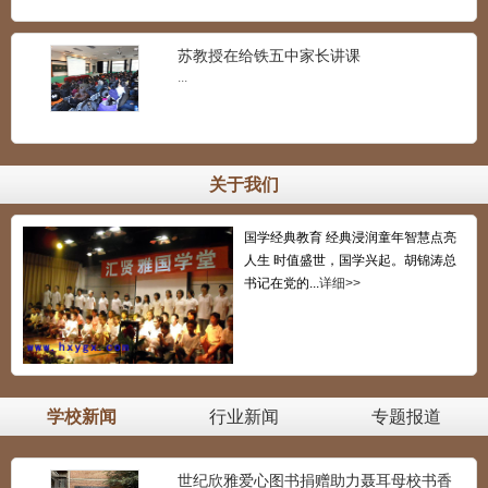
苏教授在给铁五中家长讲课
...
世纪欣雅STEAM：水宝宝搬家
...
关于我们
STEAM科学课《蹦蹦跳跳的小松鼠》课程
国学经典教育 经典浸润童年智慧点亮
展示
...
人生 时值盛世，国学兴起。胡锦涛总
书记在党的...
详细>>
点墨巧手绘乾坤：世纪欣雅孝德礼仪幼儿
书法
...
学校新闻
行业新闻
专题报道
世纪欣雅爱心图书捐赠助力聂耳母校书香